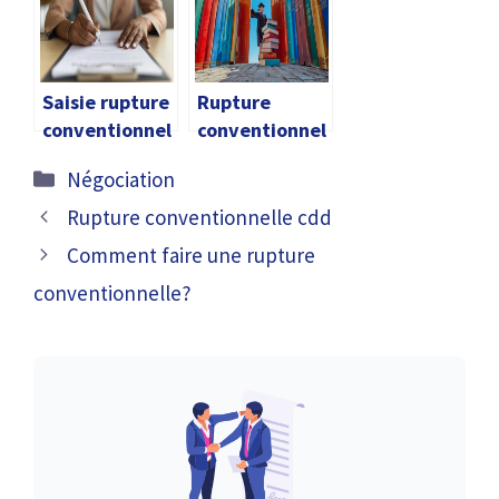
burn-out
Saisie rupture
Rupture
conventionnel
conventionnel
le
le
Catégories
Négociation
apprentissage
Rupture conventionnelle cdd
Comment faire une rupture
conventionnelle?