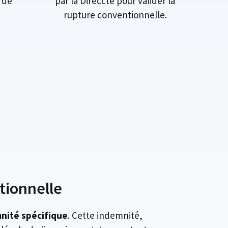
 de
par la Direccte pour valider la
rupture conventionnelle.
tionnelle
nité spécifique
. Cette indemnité,