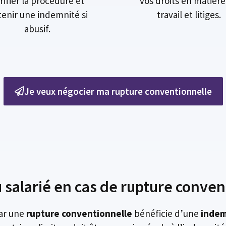
rifier la procédure et
vos droits en matière
enir une indemnité si
travail et litiges.
abusif.
Je veux négocier ma rupture conventionnelle
 salarié en cas de rupture conven
par une
rupture conventionnelle
bénéficie d’une
indem