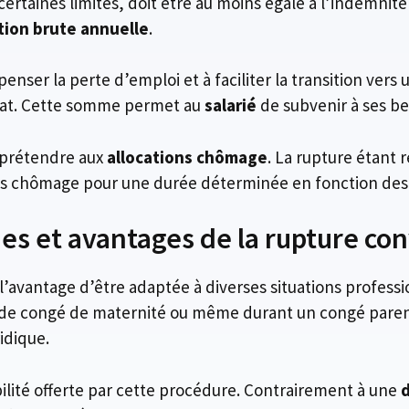
certaines limites, doit être au moins égale à l’indemni
ion brute annuelle
.
nser la perte d’emploi et à faciliter la transition vers 
trat. Cette somme permet au
salarié
de subvenir à ses b
prétendre aux
allocations chômage
. La rupture étan
ons chômage pour une durée déterminée en fonction des 
ues et avantages de la rupture co
’avantage d’être adaptée à diverses situations professi
 de congé de maternité ou même durant un congé parenta
ridique.
bilité offerte par cette procédure. Contrairement à une