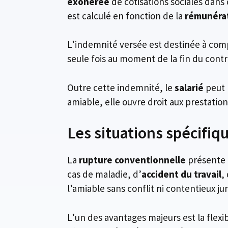
exonérée
de cotisations sociales dans 
est calculé en fonction de la
rémunérat
L’indemnité versée est destinée à compe
seule fois au moment de la fin du con
Outre cette indemnité, le
salarié
peut 
amiable, elle ouvre droit aux prestati
Les situations spécifiq
La
rupture conventionnelle
présente l
cas de maladie, d’
accident du travail
,
l’amiable sans conflit ni contentieux ju
L’un des avantages majeurs est la flexi