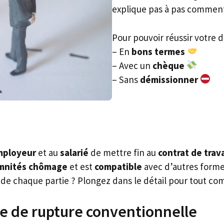
explique pas à pas comment
Pour pouvoir réussir votre d
– En
bons termes
– Avec un
chèque
– Sans
démissionner
mployeur
et au
salarié
de mettre fin au
contrat de trava
mnités chômage
et est
compatible
avec d’autres formes
ns de chaque partie ? Plongez dans le détail pour tout c
re de rupture conventionnelle