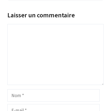
Laisser un commentaire
Commentaire
Nom
E-