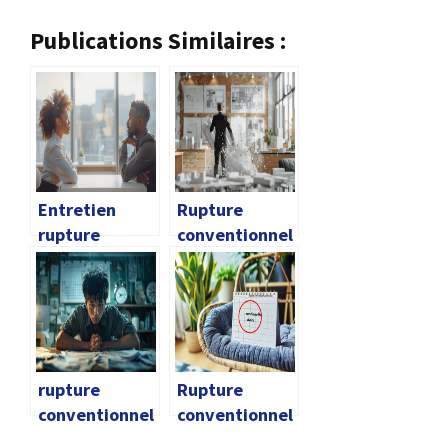
Publications Similaires :
Entretien
Rupture
rupture
conventionnel
conventionnel
le architecte
le
rupture
Rupture
conventionnel
conventionnel
le délai
le date de