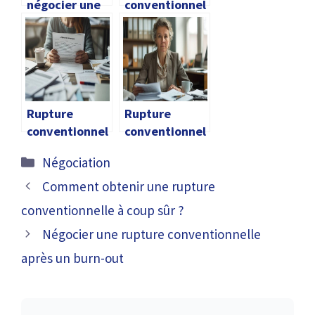
négocier une
conventionnel
rupture
le pharmacien
conventionnel
et gérant de
le?
pharmacie
Rupture
Rupture
conventionnel
conventionnel
le arret
le après 55 ans
Catégories
Négociation
maladie
Comment obtenir une rupture
conventionnelle à coup sûr ?
Négocier une rupture conventionnelle
après un burn-out