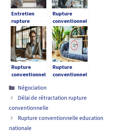
Entretien
Rupture
rupture
conventionnel
conventionnel
le et retraite
le
carriere
longue
Rupture
Rupture
conventionnel
conventionnel
le directeur
le date de
Catégories
Négociation
des finances
sortie
Délai de rétractation rupture
conventionnelle
Rupture conventionnelle education
nationale