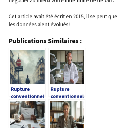
négocier au mieux votre indemnité de départ.
Cet article avait été écrit en 2015, il se peut que
les données aient évolués!
Publications Similaires :
Rupture
Rupture
conventionnel
conventionnel
le ou
le chirurgien-
licenciement
dentiste
salarié