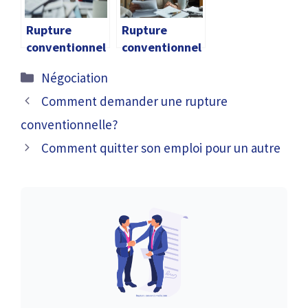
Rupture
Rupture
conventionnel
conventionnel
le arret
le après 55 ans
Catégories
Négociation
maladie
Comment demander une rupture
conventionnelle?
Comment quitter son emploi pour un autre