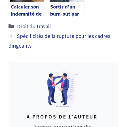
Calculer son
Sortir d’un
indemnité de
burn-out par
rupture selon
la rupture
Catégories
Droit du travail
les nouveaux
conventionnel
taux
le
Spécificités de la rupture pour les cadres
dirigeants
A PROPOS DE L'AUTEUR